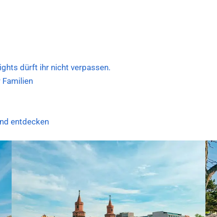
ghts dürft ihr nicht verpassen.
 Familien
and entdecken