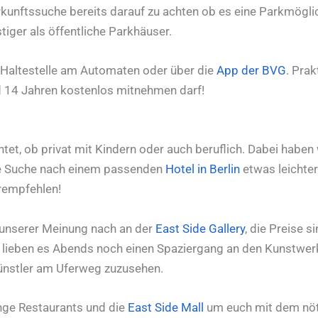
terkunftssuche bereits darauf zu achten ob es eine Parkmögl
tiger als öffentliche Parkhäuser.
er Haltestelle am Automaten oder über die
App der BVG
. Prak
d 14 Jahren kostenlos mitnehmen darf!
tet, ob privat mit Kindern oder auch beruflich. Dabei haben
ie Suche nach einem passenden
Hotel in Berlin
etwas leichter 
rempfehlen!
 unserer Meinung nach an der
East Side Gallery
, die Preise s
 lieben es Abends noch einen Spaziergang an den Kunstwerke
ünstler am Uferweg zuzusehen.
nge Restaurants und die
East Side Mall
um euch mit dem nöt