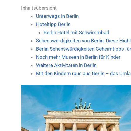
Inhaltsübersicht
Unterwegs in Berlin
Hoteltipp Berlin
Berlin Hotel mit Schwimmbad
Sehenswürdigkeiten von Berlin: Diese Highli
Berlin Sehenswürdigkeiten Geheimtipps für
Noch mehr Museen in Berlin für Kinder
Weitere Aktivitäten in Berlin
Mit den Kindern raus aus Berlin – das Uml