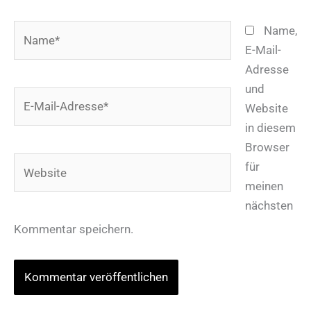
Name*
Name,
E-Mail-
Adresse
und
E-
Website
Mail-
in diesem
Adresse*
Browser
Website
für
meinen
nächsten
Kommentar speichern.