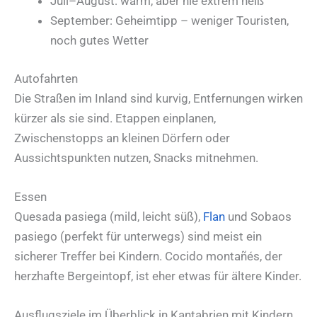
Juli–August: warm, aber nie extrem heiß
September: Geheimtipp – weniger Touristen,
noch gutes Wetter
Autofahrten
Die Straßen im Inland sind kurvig, Entfernungen wirken
kürzer als sie sind. Etappen einplanen,
Zwischenstopps an kleinen Dörfern oder
Aussichtspunkten nutzen, Snacks mitnehmen.
Essen
Quesada pasiega (mild, leicht süß),
Flan
und Sobaos
pasiego (perfekt für unterwegs) sind meist ein
sicherer Treffer bei Kindern. Cocido montañés, der
herzhafte Bergeintopf, ist eher etwas für ältere Kinder.
Ausflugsziele im Überblick in Kantabrien mit Kindern