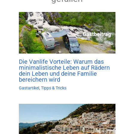
Die Vanlife Vorteile: Warum das
minimalistische Leben auf Rädern
dein Leben und deine Familie
bereichern wird
Gastartikel
,
Tipps & Tricks