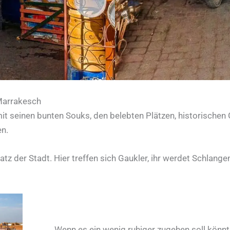
Marrakesch
t seinen bunten Souks, den belebten Plätzen, historischen 
en.
atz der Stadt. Hier treffen sich Gaukler, ihr werdet Schla
Wenn es ein wenig ruhiger zugehen soll könnt 