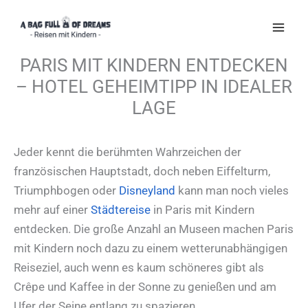
Zum
Inhalt
springen
PARIS MIT KINDERN ENTDECKEN
– HOTEL GEHEIMTIPP IN IDEALER
LAGE
Jeder kennt die berühmten Wahrzeichen der
französischen Hauptstadt, doch neben Eiffelturm,
Triumphbogen oder
Disneyland
kann man noch vieles
mehr auf einer
Städtereise
in Paris mit Kindern
entdecken. Die große Anzahl an Museen machen Paris
mit Kindern noch dazu zu einem wetterunabhängigen
Reiseziel, auch wenn es kaum schöneres gibt als
Crêpe und Kaffee in der Sonne zu genießen und am
Ufer der Seine entlang zu spazieren.