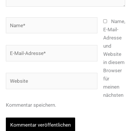
Name*
Name,
E-Mail-
Adresse
und
E-
Website
Mail-
in diesem
Adresse*
Browser
Website
für
meinen
nächsten
Kommentar speichern.